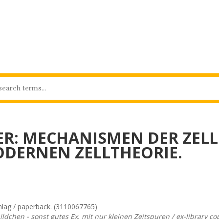
: MECHANISMEN DER ZELLE
DERNEN ZELLTHEORIE.
schlag / paperback. (3110067765)
ldchen - sonst gutes Ex. mit nur kleinen Zeitspuren / ex-library co