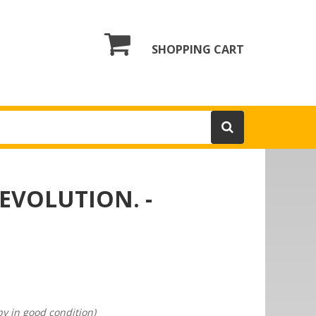
SHOPPING CART
VOLUTION. -
py in good condition)